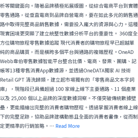
析等關鍵面向。隨著品牌積極拓展版圖，從綜合電商平台到實體
零售通路，從垂直電商到品牌自營電商，要在如此多元的銷售通
路中取得完整商品銷售數據，需要投入龐大的資源與心力。這種
現實困境更突顯了建立統整性數據分析平台的重要性。 360度全
方位購物旅程零售數據追蹤 現代消費者的購物旅程早已超越單
純的商品購買，而是橫跨多個平台與通路的複雜歷程。OneAD
Webb韋伯零售數據智能平台整合比價、電商、發票、團購、記
帳等13種零售消費App數據源，並透過OneDATA獨家 AI 技術
Retail GPT 清洗歸類，建立起市場獨有的「零售商品文本字詞
庫」，現階段已具備超過 100 家線上線下主要通路、11 個產業
以及 25,000 個以上品牌的深度數據洞察。不僅突破傳統數據壁
壘，更能描繪出完整的消費者購物歷程。透過掌握消費者線上線
下的完整足跡，協助品牌建構動態且全面的消費者畫像，從而制
定更精準的行銷策略。…
Read More