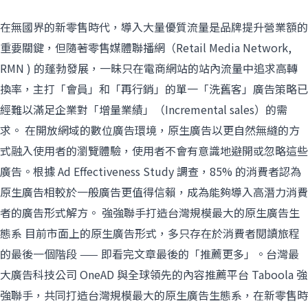
在無國界的新零售時代，導入大量優質流量是品牌提升營業額的
重要關鍵，但隨著零售媒體聯播網（Retail Media Network,
RMN ) 的蓬勃發展，一昧只在電商網站的站內流量中追求高轉
換率，主打「會員」和「再行銷」的單一「洗舊客」廣告策略已
經難以滿足企業對「增量業績」（Incremental sales）的需
求。 在開放網域的數位廣告環境，原生廣告以更自然無縫的方
式融入使用者的瀏覽體驗，使用者不會有意識地避開或忽略這些
廣告。根據 Ad Effectiveness Study 調查，85% 的消費者認為
原生廣告相較於一般廣告更值得信賴，成為能夠導入高潛力消費
者的廣告形式解方。 強強聯手打造台灣規模最大的原生廣告生
態系 目前市面上的原生廣告形式，多只存在於消費者閱讀旅程
的最後一個階段 —— 即看完文章最後的「推薦更多」。台灣最
大廣告科技公司 OneAD 與全球領先的內容推薦平台 Taboola 強
強聯手，共同打造台灣規模最大的原生廣告生態系，在新零售時