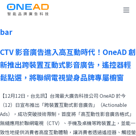
This is my archive
全消費旅程解決方案
bar
OneDATA 數據解決方案
CTV 影音廣告進入高互動時代！OneAD 創
廣告規劃與投放平台
新推出跨裝置互動式影音廣告，遙控器輕
鬆點選，將聯網電視變身品牌專屬櫥窗
關於 OneAD
知識與媒體中心
【12月12日，台北訊】台灣最大廣告科技公司 OneAD 於今
（12）日宣布推出「跨裝置互動式影音廣告」（Actionable
成為合作夥伴
Ads），成功突破技術限制，首度將「高互動性影音廣告格式」
無縫應用於聯網電視（CTV）、手機及桌機等跨裝置上，並能一
聯絡我們
致性地提供消費者高度互動體驗，讓消費者透過遙控器、觸控螢