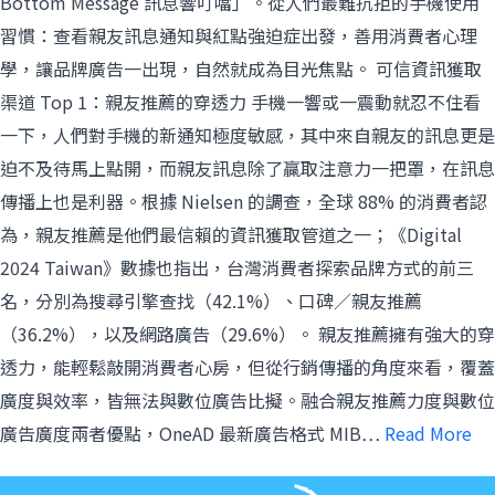
Bottom Message 訊息響叮噹」。從人們最難抗拒的手機使用
習慣：查看親友訊息通知與紅點強迫症出發，善用消費者心理
學，讓品牌廣告一出現，自然就成為目光焦點。 可信資訊獲取
渠道 Top 1：親友推薦的穿透力 手機一響或一震動就忍不住看
一下，人們對手機的新通知極度敏感，其中來自親友的訊息更是
迫不及待馬上點開，而親友訊息除了贏取注意力一把罩，在訊息
傳播上也是利器。根據 Nielsen 的調查，全球 88% 的消費者認
為，親友推薦是他們最信賴的資訊獲取管道之一；《Digital
2024 Taiwan》數據也指出，台灣消費者探索品牌方式的前三
名，分別為搜尋引擎查找（42.1%）、口碑／親友推薦
（36.2%），以及網路廣告（29.6%）。 親友推薦擁有強大的穿
透力，能輕鬆敲開消費者心房，但從行銷傳播的角度來看，覆蓋
廣度與效率，皆無法與數位廣告比擬。融合親友推薦力度與數位
廣告廣度兩者優點，OneAD 最新廣告格式 MIB…
Read More