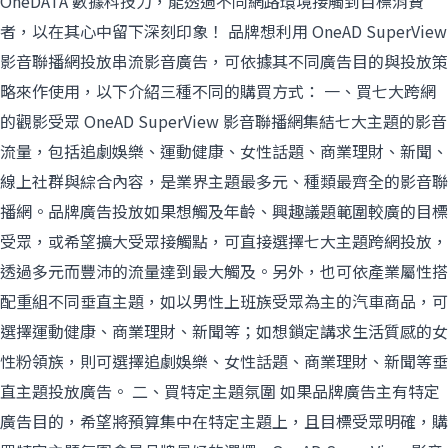
OneDATA 數據科技力，能透過不同網路環境接觸到目標消費
者，以在其心中留下深刻印象！ 品牌想利用 OneAD SuperView
影音聯播網投放串流影音廣告，可依據其不同廣告目的與投放策
略來作使用，以下介紹三種不同的購買方式： 一、買七大跨網
的觀影受眾 OneAD SuperView 影音聯播網集結七大主題的影音
流量，包括追劇娛樂、運動健康、女性話題、商業理財、新聞、
線上社群與綜合內容，是業界主題最多元、種類最齊全的影音聯
播網。品牌廣告投放如果想觸及年齡、興趣議題範圍較廣的目標
受眾，或希望擴大受眾接觸點，可直接選擇七大主題跨網投放，
透過多元而豐沛的流量達到最大觸及。另外，也可依產業屬性搭
配重組不同垂直主題，如以男性上班族受眾為主的汽車商品，可
選擇運動健康、商業理財、新聞等；如想鎖定講求生活質感的女
性粉領族，則可選擇追劇娛樂、女性話題、商業理財、新聞等垂
直主題投放廣告。 二、買特定主題氛圍 如果品牌廣告主有特定
廣告目的，希望將預算集中在特定主題上，且目標受眾明確，購