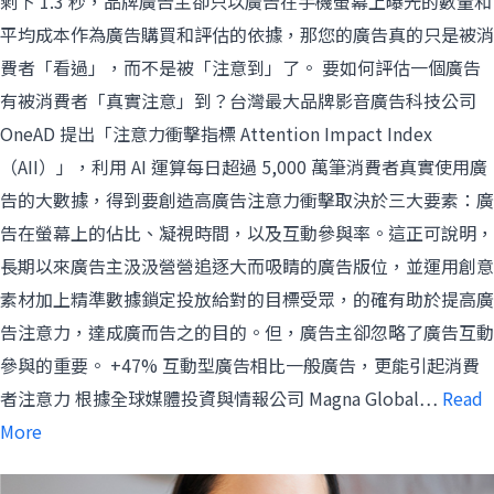
剩下 1.3 秒，品牌廣告主卻只以廣告在手機螢幕上曝光的數量和
平均成本作為廣告購買和評估的依據，那您的廣告真的只是被消
費者「看過」，而不是被「注意到」了。 要如何評估一個廣告
有被消費者「真實注意」到？台灣最大品牌影音廣告科技公司
OneAD 提出「注意力衝擊指標 Attention Impact Index
（AII）」，利用 AI 運算每日超過 5,000 萬筆消費者真實使用廣
告的大數據，得到要創造高廣告注意力衝擊取決於三大要素：廣
告在螢幕上的佔比、凝視時間，以及互動參與率。這正可說明，
長期以來廣告主汲汲營營追逐大而吸睛的廣告版位，並運用創意
素材加上精準數據鎖定投放給對的目標受眾，的確有助於提高廣
告注意力，達成廣而告之的目的。但，廣告主卻忽略了廣告互動
參與的重要。 +47% 互動型廣告相比一般廣告，更能引起消費
者注意力 根據全球媒體投資與情報公司 Magna Global…
Read
More