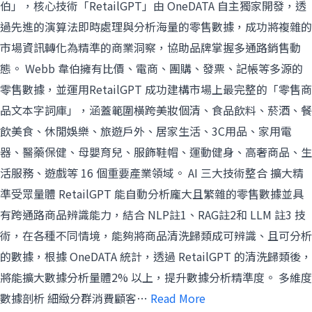
伯」，核心技術「RetailGPT」由 OneDATA 自主獨家開發，透
過先進的演算法即時處理與分析海量的零售數據，成功將複雜的
市場資訊轉化為精準的商業洞察，協助品牌掌握多通路銷售動
態。 Webb 韋伯擁有比價、電商、團購、發票、記帳等多源的
零售數據，並運用RetailGPT 成功建構市場上最完整的「零售商
品文本字詞庫」，涵蓋範圍橫跨美妝個清、食品飲料、菸酒、餐
飲美食、休閒娛樂、旅遊戶外、居家生活、3C用品、家用電
器、醫藥保健、母嬰育兒、服飾鞋帽、運動健身、高奢商品、生
活服務、遊戲等 16 個重要產業領域。 AI 三大技術整合 擴大精
準受眾量體 RetailGPT 能自動分析龐大且繁雜的零售數據並具
有跨通路商品辨識能力，結合 NLP註1、RAG註2和 LLM 註3 技
術，在各種不同情境，能夠將商品清洗歸類成可辨識、且可分析
的數據，根據 OneDATA 統計，透過 RetailGPT 的清洗歸類後，
將能擴大數據分析量體2% 以上，提升數據分析精準度。 多維度
數據剖析 細緻分群消費顧客…
Read More