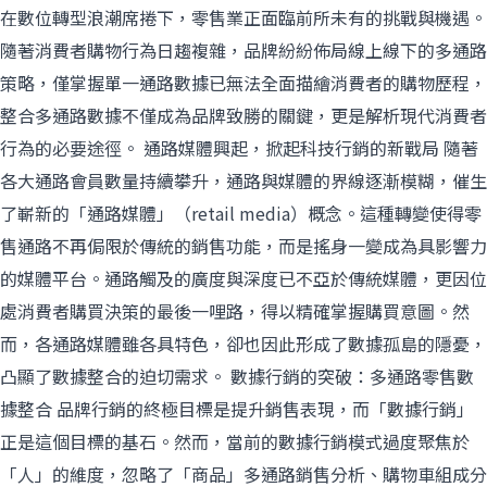
在數位轉型浪潮席捲下，零售業正面臨前所未有的挑戰與機遇。
隨著消費者購物行為日趨複雜，品牌紛紛佈局線上線下的多通路
策略，僅掌握單一通路數據已無法全面描繪消費者的購物歷程，
整合多通路數據不僅成為品牌致勝的關鍵，更是解析現代消費者
行為的必要途徑。 通路媒體興起，掀起科技行銷的新戰局 隨著
各大通路會員數量持續攀升，通路與媒體的界線逐漸模糊，催生
了嶄新的「通路媒體」（retail media）概念。這種轉變使得零
售通路不再侷限於傳統的銷售功能，而是搖身一變成為具影響力
的媒體平台。通路觸及的廣度與深度已不亞於傳統媒體，更因位
處消費者購買決策的最後一哩路，得以精確掌握購買意圖。然
而，各通路媒體雖各具特色，卻也因此形成了數據孤島的隱憂，
凸顯了數據整合的迫切需求。 數據行銷的突破：多通路零售數
據整合 品牌行銷的終極目標是提升銷售表現，而「數據行銷」
正是這個目標的基石。然而，當前的數據行銷模式過度聚焦於
「人」的維度，忽略了「商品」多通路銷售分析、購物車組成分