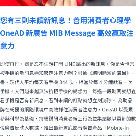
您有三則未讀新訊息！善用消費者心理學
OneAD 新廣告 MIB Message 高效贏取注
意力
即使再忙，還是忍不住想打開 LINE 跳出的新訊息，你是否也常
被手機的新訊息通知吸走注意力呢？根據《聰明簡潔的溝通》一
書，現代人平均每天看手機 344 次，相當於每 4 分鐘就看一次
手機。人們越來越無法抗拒手機的誘惑力，每過一段時間就想查
看手機是否有新訊息，看到未讀的紅點就想立刻消除。 為助品
牌在紛擾的網路環境中高效抓住消費者注意力，OneAD 以受眾
參與科學為基礎，持續鑽研消費者線上行為並集結數以萬計的數
位廣告反映大數據，推出最新置底影音廣告產品「Mobile-In