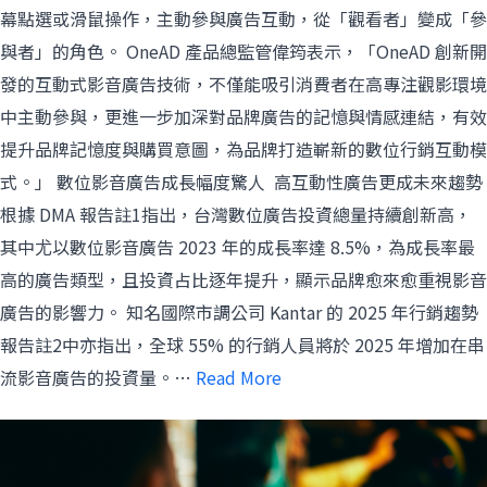
幕點選或滑鼠操作，主動參與廣告互動，從「觀看者」變成「參
與者」的角色。 OneAD 產品總監管偉筠表示，「OneAD 創新開
發的互動式影音廣告技術，不僅能吸引消費者在高專注觀影環境
中主動參與，更進一步加深對品牌廣告的記憶與情感連結，有效
提升品牌記憶度與購買意圖，為品牌打造嶄新的數位行銷互動模
式。」 數位影音廣告成長幅度驚人 高互動性廣告更成未來趨勢
根據 DMA 報告註1指出，台灣數位廣告投資總量持續創新高，
其中尤以數位影音廣告 2023 年的成長率達 8.5%，為成長率最
高的廣告類型，且投資占比逐年提升，顯示品牌愈來愈重視影音
廣告的影響力。 知名國際市調公司 Kantar 的 2025 年行銷趨勢
報告註2中亦指出，全球 55% 的行銷人員將於 2025 年增加在串
流影音廣告的投資量。…
Read More