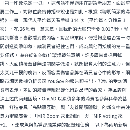
「第一印象決定一切」，這句話不僅適用在認識新朋友、面試重
要工作上，對數位廣告傳播來說也是如此。根據《聰明簡潔的溝
通》一書，現代人平均每天看手機 344 次（平均每 4 分鐘看 1
次）、花 26 秒看一篇文章，且我們的大腦只需要 0.017 秒，就
能判斷喜不喜歡看到的內容。對品牌來說，傳播訊息能否第一時
間創造衝擊印象，讓消費者記住它們，成為與他們接觸的第一重
要任務。 為在紛亂的數位環境被注意到，許多廣告會採用彈
跳、大面積覆蓋卻無法關閉等做法，試圖搶奪人們的注意力，但
太突兀干擾的廣告，反而容易傷害品牌在消費者心中的形象。網
路市調與數據分析公司 YouGov 的報告即指出，72% 的受訪消
費者表示，差勁的廣告體驗影響他們對品牌的觀感。 為品牌解
決上述的兩難困境，OneAD 以累積多年的消費者參與科學為基
礎，打造兼具「高點擊互動」與「友善閱讀體驗」的新文中高注
意力衝擊廣告：「MIR Boom 來個蹦蹦」與「MIR Voting 來
+1」，達成魚與熊掌都能兼得的超艱難任務。 以下為兩項新廣