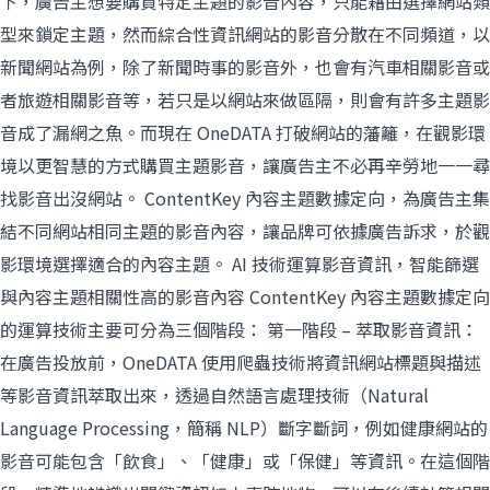
下，廣告主想要購買特定主題的影音內容，只能藉由選擇網站類
型來鎖定主題，然而綜合性資訊網站的影音分散在不同頻道，以
新聞網站為例，除了新聞時事的影音外，也會有汽車相關影音或
者旅遊相關影音等，若只是以網站來做區隔，則會有許多主題影
音成了漏網之魚。而現在 OneDATA 打破網站的藩籬，在觀影環
境以更智慧的方式購買主題影音，讓廣告主不必再辛勞地一一尋
找影音出沒網站。 ContentKey 內容主題數據定向，為廣告主集
結不同網站相同主題的影音內容，讓品牌可依據廣告訴求，於觀
影環境選擇適合的內容主題。 AI 技術運算影音資訊，智能篩選
與內容主題相關性高的影音內容 ContentKey 內容主題數據定向
的運算技術主要可分為三個階段： 第一階段 – 萃取影音資訊：
在廣告投放前，OneDATA 使用爬蟲技術將資訊網站標題與描述
等影音資訊萃取出來，透過自然語言處理技術（Natural
Language Processing，簡稱 NLP）斷字斷詞，例如健康網站的
影音可能包含「飲食」、「健康」或「保健」等資訊。在這個階