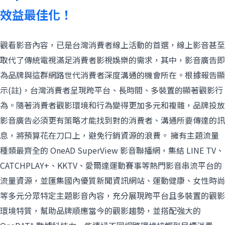
效益最佳化！
觀看影音內容，已是台灣消費者線上活動的首選，線上影音甚至
取代了傳統電視滿足消費者影視娛樂的需求，其中，影音廣告即
為品牌與這群網路世代消費者深度溝通的機會所在。根據報告顯
示(註)，台灣消費者呈現跨平台、長時間、多裝置的顯著觀影行
為。隨著消費者觀影環境和行為變得更加多元和複雜，品牌投放
影音廣告必須更有策略才能找到對的消費者、溝通所要傳達的訊
息，將預算花在刀口上，避免行銷資源的浪費。 擁有主題流量
種類最齊全的 OneAD SuperView 影音聯播網，集結 LINE TV、
CATCHPLAY+、KKTV、愛爾達運動賽事等熱門影音串流平台的
流量資源，並匯集國內優質新聞資訊網站、運動健康、女性時尚
等多元分眾特定主題影音內容，充分展現跨平台且多裝置的觀影
環境特質，幫助品牌順應當今的觀影趨勢，並搭配強大的