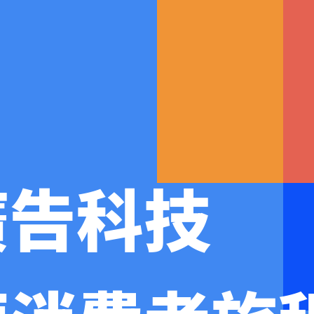
廣
告
科
技