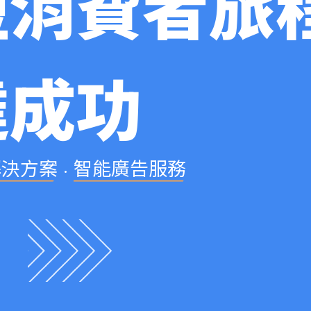
短
消
費
者
旅
達
成
功
•