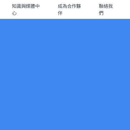
知識與媒體中
成為合作夥
聯絡我
心
伴
們