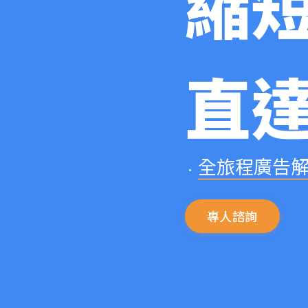
縮
直
•
專
人
諮
詢