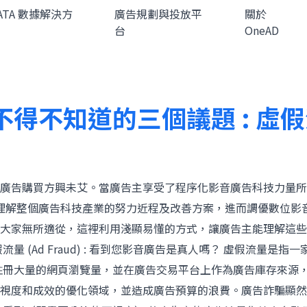
DATA 數據解決方
廣告規劃與投放平
關於
台
OneAD
得不知道的三個議題 : 虛
音廣告購買方興未艾。當廣告主享受了程序化影音廣告科技力量
理解整個廣告科技產業的努力近程及改善方案，進而調優數位影音
大家無所適從，這裡利用淺顯易懂的方式，讓廣告主能理解這些
 (Ad Fraud) : 看到您影音廣告是真人嗎？ 虛假流量
註冊大量的網頁瀏覽量，並在廣告交易平台上作為廣告庫存來源，
視度和成效的優化領域，並造成廣告預算的浪費。廣告詐騙顯然