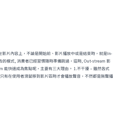
影片內容上，不論是開始前、影片播放中或是結束時，就是In-
式, 消費者已經習慣隨時準備跳過，這時, Out-stream 影
am 能快速成為焦點呢，主要有三大理由。 1.不干擾 – 雖然各式
d 為例，只有在使用者滑鼠移到影片區時才會播放聲音，不然都是無聲播