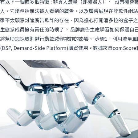
有以下一個或多個特徵 : 非真人流量（即機器人）、 沒有機
人。它還包括無法被人看到的廣告，以及廣告展現在詐欺性網站
家不太願意討論廣告欺詐的存在，因為擔心打開潘多拉的盒子之
生態系成員擁有責任的時候了。 品牌廣告主應學習如何保護自
將幫助您採取迴避行動並減輕欺詐的影響。 步驟1：利用流量
(DSP, Demand-Side Platform)購買使用。數據來自comScore和