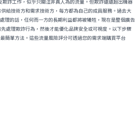
數反欺詐工作，似乎只關注非真人為的流量。但欺詐遠遠超出機器
有供給技術方和需求技術方，每方都為自己的成員服務。過去大
處理的話，任何而一方的長期利益都將被犧牲，現在是整個廣告
首先處理欺詐行為，然後才能優化品牌安全或可視度。以下步驟
的最簡單方法。這些流量風險評分可透過您的需求端購買平台