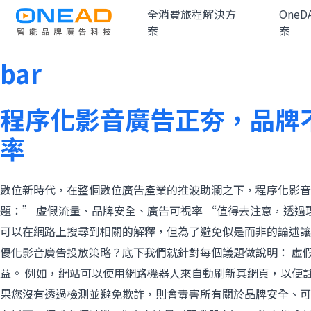
全消費旅程解決方
One
This is my archive
案
案
bar
程序化影音廣告正夯，品牌不
率
數位新時代，在整個數位廣告產業的推波助瀾之下，程序化影
題：” 虛假流量、品牌安全、廣告可視率 “值得去注意，透過
可以在網路上搜尋到相關的解釋，但為了避免似是而非的論述讓
優化影音廣告投放策略？底下我們就針對每個議題做說明： 虛假流量
益。 例如，網站可以使用網路機器人來自動刷新其網頁，以便
果您沒有透過檢測並避免欺詐，則會毒害所有關於品牌安全、可