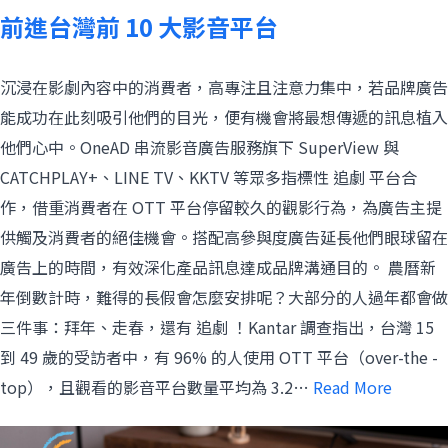
前進台灣前 10 大影音平台
沉浸在影劇內容中的消費者，高專注且注意力集中，若品牌廣告
能成功在此刻吸引他們的目光，便有機會將最想傳遞的訊息植入
他們心中。OneAD 串流影音廣告服務旗下 SuperView 與
CATCHPLAY+、LINE TV、KKTV 等眾多指標性 追劇 平台合
作，借重消費者在 OTT 平台停留較久的觀影行為，為廣告主提
供觸及消費者的絕佳機會。搭配高參與度廣告延長他們眼球留在
廣告上的時間，有效深化產品訊息達成品牌溝通目的。 農曆新
年倒數計時，難得的長假會怎麼安排呢？大部分的人過年都會做
三件事：拜年、走春，還有 追劇 ！Kantar 調查指出，台灣 15
到 49 歲的受訪者中，有 96% 的人使用 OTT 平台（over-the -
top），且觀看的影音平台數量平均為 3.2…
Read More