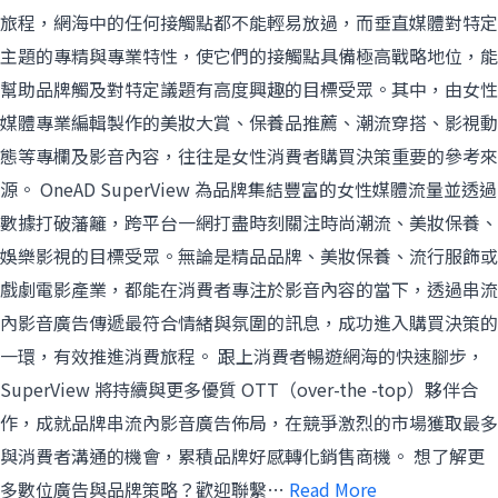
旅程，網海中的任何接觸點都不能輕易放過，而垂直媒體對特定
主題的專精與專業特性，使它們的接觸點具備極高戰略地位，能
幫助品牌觸及對特定議題有高度興趣的目標受眾。其中，由女性
媒體專業編輯製作的美妝大賞、保養品推薦、潮流穿搭、影視動
態等專欄及影音內容，往往是女性消費者購買決策重要的參考來
源。 OneAD SuperView 為品牌集結豐富的女性媒體流量並透過
數據打破藩籬，跨平台一網打盡時刻關注時尚潮流、美妝保養、
娛樂影視的目標受眾。無論是精品品牌、美妝保養、流行服飾或
戲劇電影產業，都能在消費者專注於影音內容的當下，透過串流
內影音廣告傳遞最符合情緒與氛圍的訊息，成功進入購買決策的
一環，有效推進消費旅程。 跟上消費者暢遊網海的快速腳步，
SuperView 將持續與更多優質 OTT（over-the -top）夥伴合
作，成就品牌串流內影音廣告佈局，在競爭激烈的市場獲取最多
與消費者溝通的機會，累積品牌好感轉化銷售商機。 想了解更
多數位廣告與品牌策略？歡迎聯繫…
Read More