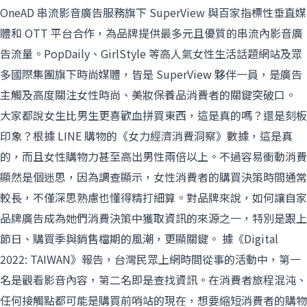
OneAD 串流影音廣告服務旗下 SuperView 與百家指標性垂直媒
體和 OTT 平台合作，為品牌提供最多元且優質的串流內影音廣
告流量。PopDaily、GirlStyle 等高人氣女性生活話題網站及眾
多國際集團旗下時尚媒體，皆是 SuperView 夥伴一員，是廣告
主觸及高度關注女性時尚、美妝保養品消費者的關鍵突破口。
大家都說女生比男生更喜歡血拼買東西，這是真的嗎？還是刻板
印象？根據 LINE 購物的《女力經濟消費洞察》數據，這是真
的，而且女性購物力甚至高出男性兩倍以上。不過容易衝動消費
顯然是個迷思，因為調查顯示，女性消費者的購買決策時間通常
較長，不僅深思熟慮也懂得精打細算。對品牌來說，如何讓自家
品牌廣告成為她們消費決策中獲取資訊的來源之一，特別是跟上
節日、購買季與銷售檔期的風潮，更顯關鍵。 據《Digital
2022: TAIWAN》報告，台灣民眾上網時間從事的活動中，第一
名是觀看影音內容，第二名即是查找資訊。在消費者旅程混沌、
任何接觸點都可能是購買前哨站的現在，想要縮短消費者的購物