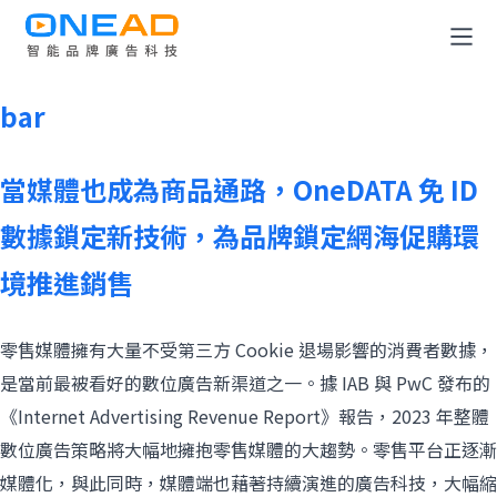
This is my archive
全消費旅程解決方案
bar
OneDATA 數據解決方案
當媒體也成為商品通路，OneDATA 免 ID
廣告規劃與投放平台
數據鎖定新技術，為品牌鎖定網海促購環
境推進銷售
關於 OneAD
知識與媒體中心
零售媒體擁有大量不受第三方 Cookie 退場影響的消費者數據，
是當前最被看好的數位廣告新渠道之一。據 IAB 與 PwC 發布的
成為合作夥伴
《Internet Advertising Revenue Report》報告，2023 年整體
數位廣告策略將大幅地擁抱零售媒體的大趨勢。零售平台正逐漸
聯絡我們
媒體化，與此同時，媒體端也藉著持續演進的廣告科技，大幅縮