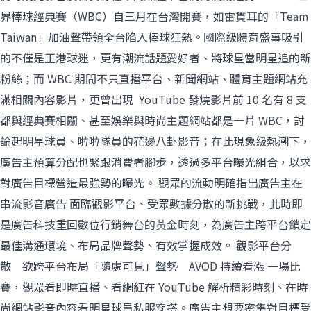
界棒球經典賽（WBC）自三月在台灣開賽，如雷貫耳的「Team
Taiwan」加油聲帶領全台陷入棒球狂熱。國際級體育盛事吸引
的不僅是正港球迷，更有潮流話題愛好者、將球星當明星追的新
粉絲；而 WBC 期間不只直播平台、新聞網站、體育主題網站充
滿相關內容影片，更曾出現 YouTube 發燒影片前 10 名有 8 支
都與經典賽相關、甚至娛樂與時尚主題網站都是一片 WBC，討
論起明星球員、啦啦隊員的花邊八卦影音；在此現象級熱潮下，
廣告主預算分配也緊跟消費者腳步，透過多平台曝光組合，以求
對廣告目標營造最強勢的曝光。 觀眾的流動明確指出廣告主在
串流影音廣告 面臨觀影平台、受眾數據分散的新挑戰，此時即
是廣告科技重回數位行銷舞台的黃金時刻，為廣告主跨平台鎖定
最佳溝通環境、布局品牌聲勢、有效掌握成效。 觀影平台分
散 欲跨平台布局「隨處可見」聲勢 AVOD 持續看漲 一場比
賽，觀眾看即時直播、看網紅在 YouTube 解析精彩時刻、在時
尚網站影音內容看明星球員私服穿搭。廣告主想要密集對目標受