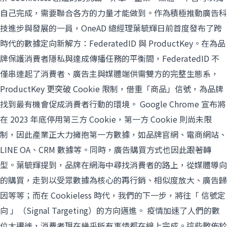
自己完成，需要聯合各方的力量才能做到。作為積極推動廣告科
技進步與發展的一員，OneAD 總經理葉毓輝日前首度發布了跨
時代的數據定向新解方：FederatedID 與 ProductKey。在為品
牌保護消費者隱私與達成傳播任務的平衡間，FederatedID 不
僅串連起了消費者、廣告主與媒體端供需雙方的完整生態系，
ProductKey 更突破 Cookie 限制，借重「商品」信號，為品牌
找到最有機會促成消費者行動的環境。 Google Chrome 宣布將
在 2023 年底停用第三方 Cookie，第一方 Cookie 則尚未限
制，因此產業正大力擁抱第一方數據，如品牌官網、電商網站、
LINE OA、CRM 數據等。同時，廣告購買方式也因此跟著轉
型。葉毓輝提到，品牌在網海中尋找消費者的路上，從媒體導向
的購買，走到以受眾數據為核心的再行銷、相似度放大、廣告歸
因等等；而在 Cookieless 時代，我們的下一步，將往「 信號定
向 」（Signal Targeting）的方向邁進。 疫情加速了人們的數
位大遷徙，消費者現在幾乎所有事情都在線上完成。這些散佈於