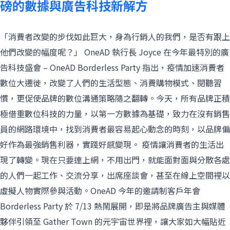
磅的數據與廣告科技新解方
「消費者改變的步伐如此巨大，身為行銷人的我們，是否有跟上
他們改變的幅度呢？」 OneAD 執行長 Joyce 在今年最特別的廣
告科技盛會 – OneAD Borderless Party 指出，疫情加速消費者
數位大遷徙，改變了人們的生活型態、消費購物模式、閱聽習
慣，更促使品牌的數位溝通策略隨之翻轉。今天，所有品牌正積
極借重數位科技的力量，以第一方數據為基礎，致力在沒有銷售
員的網路環境中，找到消費者最容易起心動念的時刻，以品牌偏
好作為最強銷售利器，實踐好感變現。 疫情讓消費者的生活出
現了轉變。現在只要連上網，不用出門，就能面對面與分散各處
的人們一起工作、交流分享，出席座談會，甚至在線上空間裡以
虛擬人物實際參與活動。OneAD 今年的邀請制客戶年會
Borderless Party 於 7/13 熱鬧展開，即是將品牌廣告主與媒體
夥伴引領至 Gather Town 的元宇宙世界裡，讓大家如大幅貼近