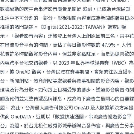
數據驅動的跨平台串流影音廣告是關鍵 追劇，已成為台灣民眾
生活中不可分割的一部分，影視相關內容更成為新聞媒體每日必
推播的熱門話題。《Digital 2021-2023: TAIWAN》調查即顯
示，「觀看影音內容」連續登上台灣人上網原因前三名，其中花
在串流影音平台的時間，更佔了每日觀影時數的 47.9%。 人們
花費許多時間觀賞影音內容，但並非定點駐足，而是追隨喜歡的
內容跨平台地交錯觀看。以 2023 年世界棒球經典賽（WBC）為
例，據 OneAD 觀察，台灣民眾在賽事期間，會頻繁往返直播平
台、新聞網站、體育網站等處觀看與賽事相關的影音內容，觀影
環境及行為分散。如何跟上目標受眾的腳步，透過影音廣告時刻
觸及他們並完整傳遞品牌訊息，成為時下廣告主最關心的首要課
題。 為此，台灣最大廣告科技公司 OneAD 及大數據解決方案提
供商 OneDATA，近期以「數據快速通關，串流廣告暢遊影音平
台」為題，於台北松仁威秀影城舉辦聯合發佈會，與廣告主分享