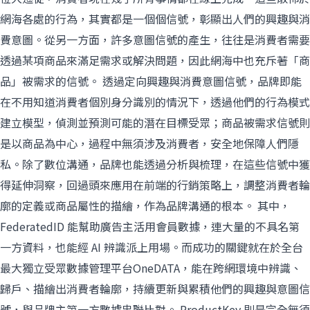
網海各處的行為，其實都是一個個信號，彰顯出人們的興趣與消
費意圖。從另一方面，許多意圖信號的產生，往往是消費者需要
透過某項商品來滿足需求或解決問題，因此網海中也充斥著「商
品」被需求的信號。 透過定向興趣與消費意圖信號，品牌即能
在不用知道消費者個別身分識別的情況下，透過他們的行為模式
建立模型，偵測並預測可能的潛在目標受眾；商品被需求信號則
是以商品為中心，過程中無須涉及消費者，安全地保障人們隱
私。除了數位溝通，品牌也能透過分析與梳理，在這些信號中獲
得延伸洞察，回過頭來應用在前端的行銷策略上，調整消費者輪
廓的定義或商品屬性的描繪，作為品牌溝通的根本。 其中，
FederatedID 能幫助廣告主活用會員數據，連大量的不具名第
一方資料，也能經 AI 辨識派上用場。而成功的關鍵就在於全台
最大獨立受眾數據管理平台OneDATA，能在跨網環境中辨識、
歸戶、描繪出消費者輪廓，持續更新與累積他們的興趣與意圖信
號，與品牌主第一方數據串聯比對。 ProductKey 則是完全無須