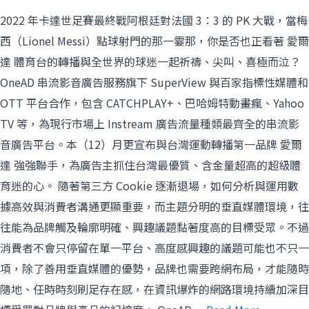
2022 年卡達世足賽最終戰阿根廷對法國 3：3 的 PK 大戰，當梅
西（Lionel Messi）點球射門的那一霎那，你是否也正看著 愛爾
達 體育台的轉播與全世界的球迷一起祈禱、尖叫、喜極而泣？
OneAD 串流影音廣告服務旗下 SuperView 與百家指標性媒體和
OTT 平台合作，包含 CATCHPLAY+、巴哈姆特動畫瘋、Yahoo
TV 等，為現行市場上 Instream 廣告流量種類最齊全的串流影
音廣告平台。本（12）月更宣布與台灣運動轉播第一品牌 愛爾
達 強強聯手，為廣告主抓住台灣最優質、含金量超高的超級體
育迷的心。 隨著第三方 Cookie 逐漸退場，如何分析與運用數
據高效與消費者溝通更顯重要，而主題分明的垂直媒體環境，往
往能為品牌觸及輪廓明確、興趣議題黏著度高的目標受眾。不過
消費者不會只停留在單一平台、高度感興趣的議題可能也不只一
項，除了善用垂直媒體的優勢，品牌也需要跨網布局，才能隨時
隨地、任時時刻刷足存在感，在資訊爆炸的網路環境持續加深目