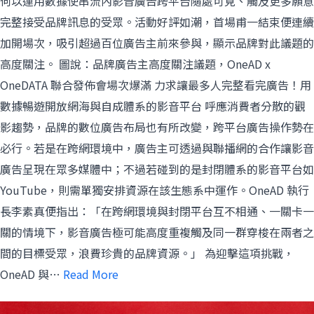
何以運用數據使串流內影音廣告跨平台隨處可見、觸及更多願意
完整接受品牌訊息的受眾。活動好評如潮，首場甫一結束便連續
加開場次，吸引超過百位廣告主前來參與，顯示品牌對此議題的
高度關注。 圖說：品牌廣告主高度關注議題，OneAD x
OneDATA 聯合發佈會場次爆滿 力求讓最多人完整看完廣告！用
數據暢遊開放網海與自成體系的影音平台 呼應消費者分散的觀
影趨勢，品牌的數位廣告布局也有所改變，跨平台廣告操作勢在
必行。若是在跨網環境中，廣告主可透過與聯播網的合作讓影音
廣告呈現在眾多媒體中；不過若碰到的是封閉體系的影音平台如
YouTube，則需單獨安排資源在該生態系中運作。OneAD 執行
長李素真便指出：「在跨網環境與封閉平台互不相通、一關卡一
關的情境下，影音廣告極可能高度重複觸及同一群穿梭在兩者之
間的目標受眾，浪費珍貴的品牌資源。」 為迎擊這項挑戰，
OneAD 與…
Read More