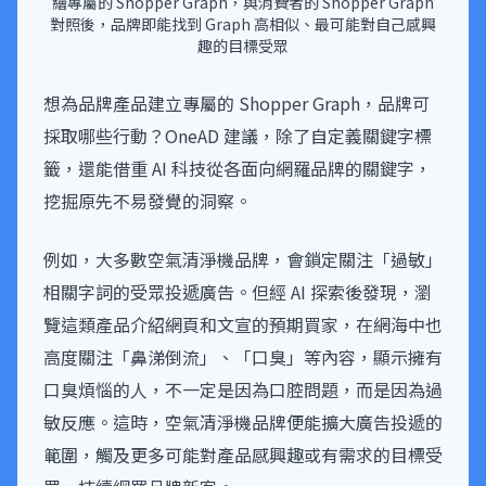
繪專屬的 Shopper Graph，與消費者的 Shopper Graph
對照後，品牌即能找到 Graph 高相似、最可能對自己感興
趣的目標受眾
想為品牌產品建立專屬的 Shopper Graph，品牌可
採取哪些行動？OneAD 建議，除了自定義關鍵字標
籤，還能借重 AI 科技從各面向網羅品牌的關鍵字，
挖掘原先不易發覺的洞察。
例如，大多數空氣清淨機品牌，會鎖定關注「過敏」
相關字詞的受眾投遞廣告。但經 AI 探索後發現，瀏
覽這類產品介紹網頁和文宣的預期買家，在網海中也
高度關注「鼻涕倒流」、「口臭」等內容，顯示擁有
口臭煩惱的人，不一定是因為口腔問題，而是因為過
敏反應。這時，空氣清淨機品牌便能擴大廣告投遞的
範圍，觸及更多可能對產品感興趣或有需求的目標受