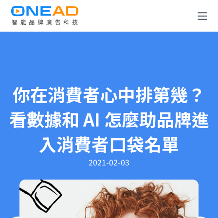
全消費旅程解決方案
OneDATA 數據解決方案
你在消費者心中排第幾？
廣告規劃與投放平台
看數據和 AI 怎麼助品牌進
關於 OneAD
入消費者口袋名單
知識與媒體中心
2021-02-03
成為合作夥伴
聯絡我們