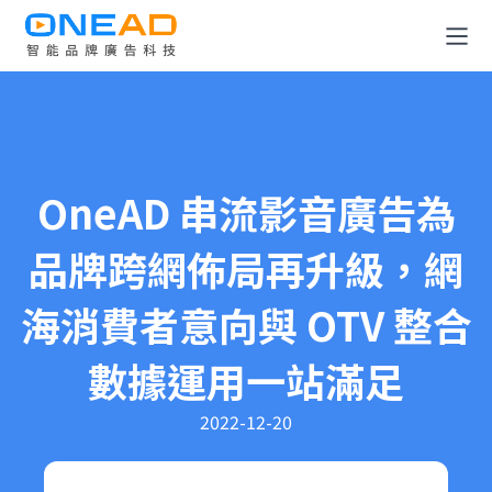
全消費旅程解決方案
OneDATA 數據解決方案
OneAD 串流影音廣告為
廣告規劃與投放平台
品牌跨網佈局再升級，網
關於 OneAD
海消費者意向與 OTV 整合
知識與媒體中心
數據運用一站滿足
成為合作夥伴
2022-12-20
聯絡我們