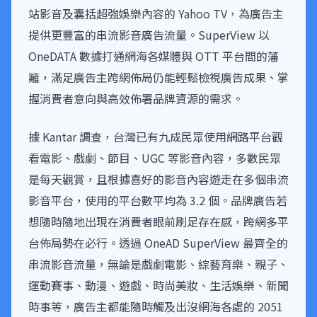
站影音及囊括超強娛樂內容的 Yahoo TV，為廣告主
提供更豐富的串流影音廣告流量。SuperView 以
OneDATA 數據打通網海各媒體與 OTT 平台間的藩
籬，滿足廣告主跨網佈局仍能輕鬆檢視廣告成果、掌
握消費者意向與高效佈署品牌資源的需求。
據 Kantar 調查，台灣已有九成民眾使用網路平台觀
看電影、戲劇、節目、UGC 等影音內容，多數民眾
是每天觀賞，且根據喜好的影音內容遊走在多個串流
影音平台，使用的平台數平均為 3.2 個。品牌廣告若
想隨時隨地出現在消費者眼前刷足存在感，跨網多平
台佈局勢在必行。透過 OneAD SuperView 最齊全的
串流影音流量，無論是戲劇電影、綜藝育樂、親子、
運動賽事、動漫、遊戲、時尚美妝、生活娛樂、新聞
時事等，廣告主都能隨時觸及出沒網海各處的 2051