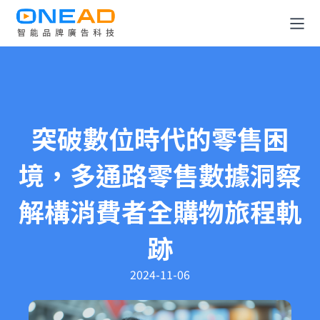
全消費旅程解決方案
OneDATA 數據解決方案
突破數位時代的零售困
廣告規劃與投放平台
境，多通路零售數據洞察
關於 OneAD
解構消費者全購物旅程軌
知識與媒體中心
跡
成為合作夥伴
2024-11-06
聯絡我們