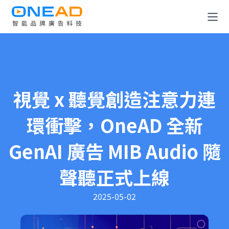
全消費旅程解決方案
OneDATA 數據解決方案
視覺 x 聽覺創造注意力連
廣告規劃與投放平台
環衝擊，OneAD 全新
關於 OneAD
GenAI 廣告 MIB Audio 隨
知識與媒體中心
聲聽正式上線
成為合作夥伴
2025-05-02
聯絡我們