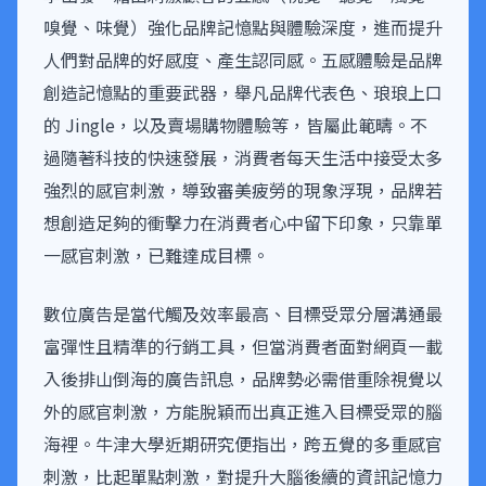
嗅覺、味覺）強化品牌記憶點與體驗深度，進而提升
人們對品牌的好感度、產生認同感。五感體驗是品牌
創造記憶點的重要武器，舉凡品牌代表色、琅琅上口
的 Jingle，以及賣場購物體驗等，皆屬此範疇。不
過隨著科技的快速發展，消費者每天生活中接受太多
強烈的感官刺激，導致審美疲勞的現象浮現，品牌若
想創造足夠的衝擊力在消費者心中留下印象，只靠單
一感官刺激，已難達成目標。
數位廣告是當代觸及效率最高、目標受眾分層溝通最
富彈性且精準的行銷工具，但當消費者面對網頁一載
入後排山倒海的廣告訊息，品牌勢必需借重除視覺以
外的感官刺激，方能脫穎而出真正進入目標受眾的腦
海裡。牛津大學近期研究便指出，跨五覺的多重感官
刺激，比起單點刺激，對提升大腦後續的資訊記憶力