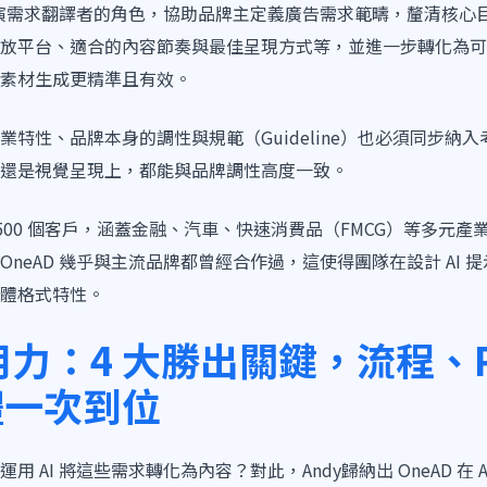
須扮演需求翻譯者的角色，協助品牌主定義廣告需求範疇，釐清核心
放平台、適合的內容節奏與最佳呈現方式等，並進一步轉化為可被 
素材生成更精準且有效。
業特性、品牌本身的調性與規範（Guideline）也必須同步納
還是視覺呈現上，都能與品牌調性高度一致。
務約500 個客戶，涵蓋金融、汽車、快速消費品（FMCG）等多元
neAD 幾乎與主流品牌都曾經合作過，這使得團隊在設計 AI 提示
體格式特性。
用力：4 大勝出關鍵，流程、P
體一次到位
 AI 將這些需求轉化為內容？對此，Andy歸納出 OneAD 在 A