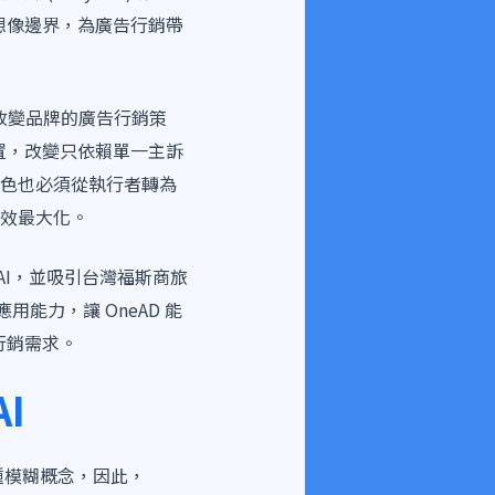
想像邊界，為廣告行銷帶
 正在改變品牌的廣告行銷策
置，改變只依賴單一主訴
色也必須從執行者轉為
效最大化。
 AI，並吸引台灣福斯商旅
用能力，讓 OneAD 能
行銷需求。
I
一種模糊概念，因此，