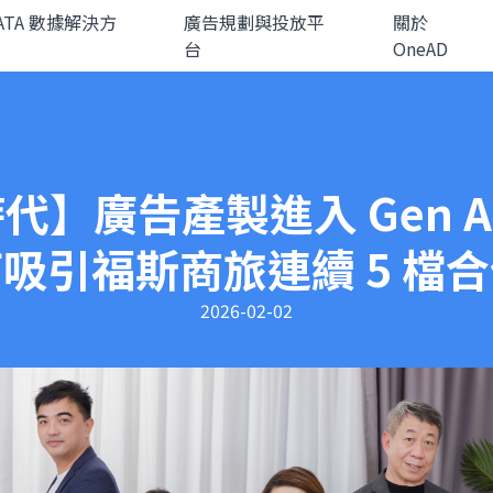
DATA 數據解決方
廣告規劃與投放平
關於
台
OneAD
】廣告產製進入 Gen AI
吸引福斯商旅連續 5 檔
2026-02-02