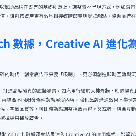
ive AI 可以幫助品牌在既有的基礎創意上，調整素材呈現方式，例
值，讓創意資產更有效地銜接媒體節奏與受眾觸點，協助品牌在
ch 數據，Creative AI 
碎的時代，創意廣告不只要「吸睛」，更必須創造即時互動與沉
過 AI 打造高度擬真的虛擬場景，如汽車行駛於大樓外牆，創造逼
材，再結合不同觸發條件動態展演內容，強化品牌溝通效果。舉例來說，
溫、空氣品質等，可即時動態調整播放內容。又或者，結合互動
選擇結果播放廣告。
將 AdTech 數據洞察結果注入 Creative AI 的應用模式，