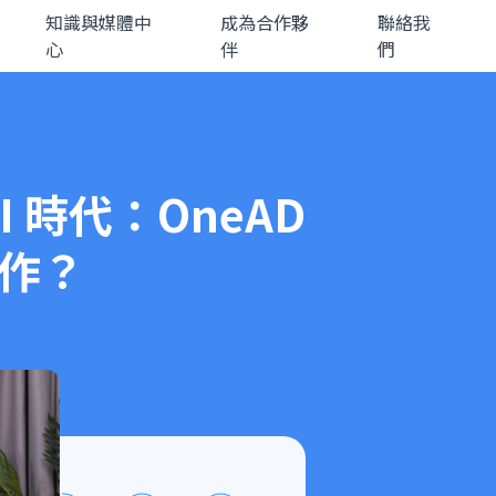
知識與媒體中
成為合作夥
聯絡我
心
伴
們
 時代：OneAD
合作？