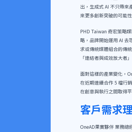
出，生成式 AI 不只
來更多創新突破的可能性
PHD Taiwan 奇宏策
略，品牌開始運用 AI
求或傳統媒體組合的傳統
「連結者與成效放大者」
面對這樣的產業變化，One
在近期連續合作 5 檔行銷
在創意與執行之間取得平
客戶需求理
OneAD果實夥伴 業務總