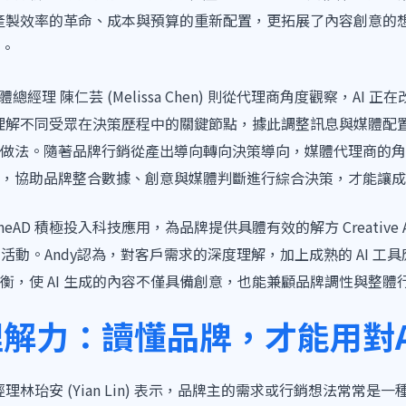
帶來產製效率的革命、成本與預算的重新配置，更拓展了內容創意的
。
略媒體總經理 陳仁芸 (Melissa Chen) 則從代理商角度觀察，AI
 去理解不同受眾在決策歷程中的關鍵節點，據此調整訊息與媒體配
做法。隨著品牌行銷從產出導向轉向決策導向，媒體代理商的角
，協助品牌整合數據、創意與媒體判斷進行綜合決策，才能讓成
AD 積極投入科技應用，為品牌提供具體有效的解方 Creative
活動。Andy認為，對客戶需求的深度理解，加上成熟的 AI 工具應
衡，使 AI 生成的內容不僅具備創意，也能兼顧品牌調性與整體
解力：讀懂品牌，才能用對A
經理林珆安 (Yian Lin) 表示，品牌主的需求或行銷想法常常是