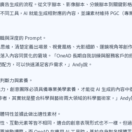
廣告生成的流程。從文字腳本、影像腳本、分鏡腳本到關鍵影格
不同工具，AI 就能生成相對應的內容，並讓素材維持 PGC（
與深度的 Prompt。
化思維，清楚定義出場景、視覺風格、光影細節、運鏡視角等創作方
落入內容同質化的窘境。「OneAD 長期自我訓練與服務客戶的
獨門配方，可以快速滿足客戶需求，」Andy說。
判斷力與素養。
能力，創意團隊必須具備專業美學素養，才能從 AI 生成的內容
AI 的創作者，其實就是整合科學與藝術兩大領域的科學藝術家，」And
體特性並據此做出適性素材。
性、互動元素等皆不相同，適合的創意表現形式也不一樣。但過
被動調整，而 OneAD 在應用 AI 工具時，基於自身對各媒