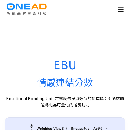
全消費旅程解決方案
OneDATA 數據解決方案
廣告規劃與投放平台
EBU
關於 OneAD
情感連結分數
知識與媒體中心
Emotional Bonding Unit 定義廣告投資效益的新指標：將情感價
值轉化為可量化的增長動力
成為合作夥伴
聯絡我們